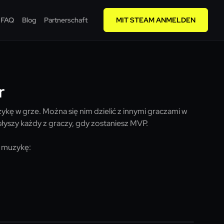
FAQ
Blog
Partnerschaft
MIT STEAM ANMELDEN
r
kę w grze. Można się nim dzielić z innymi graczami w
łyszy każdy z graczy, gdy zostaniesz MVP.
 muzykę: