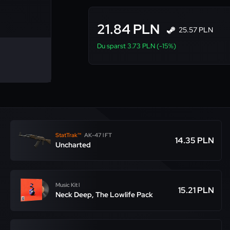
21.84 PLN
25.57 PLN
Du sparst 3.73 PLN (-15%)
StatTrak™
AK-47 l FT
14.35 PLN
Uncharted
Music Kit l
15.21 PLN
Neck Deep, The Lowlife Pack