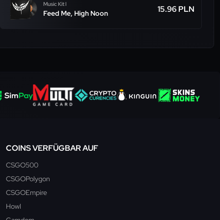
Music Kit l
15.96 PLN
Feed Me, High Noon
COINS VERFÜGBAR AUF
CSGO500
CSGOPolygon
CSGOEmpire
Howl
Gamdom