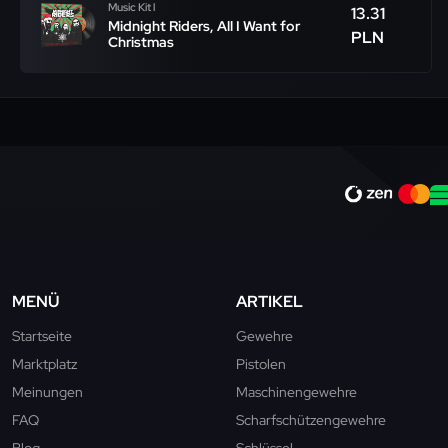
Music Kit l
13.31
Midnight Riders, All I Want for
PLN
Christmas
MENÜ
ARTIKEL
Startseite
Gewehre
Marktplatz
Pistolen
Meinungen
Maschinengewehre
FAQ
Scharfschützengewehre
Blog
Schlüssel