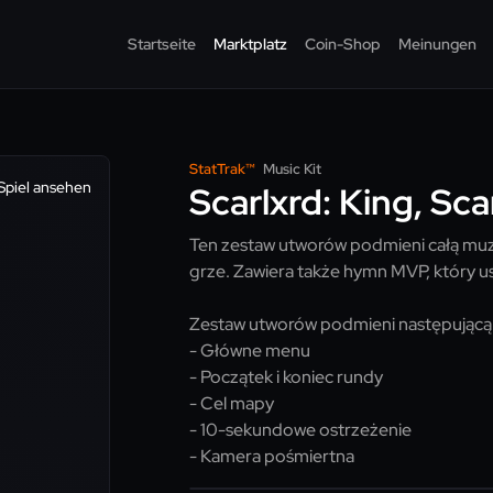
Startseite
Marktplatz
Coin-Shop
Meinungen
StatTrak™
Music Kit
Spiel ansehen
Scarlxrd: King, Sca
Ten zestaw utworów podmieni całą muzy
grze. Zawiera także hymn MVP, który us
Zestaw utworów podmieni następującą
- Główne menu
- Początek i koniec rundy
- Cel mapy
- 10-sekundowe ostrzeżenie
- Kamera pośmiertna