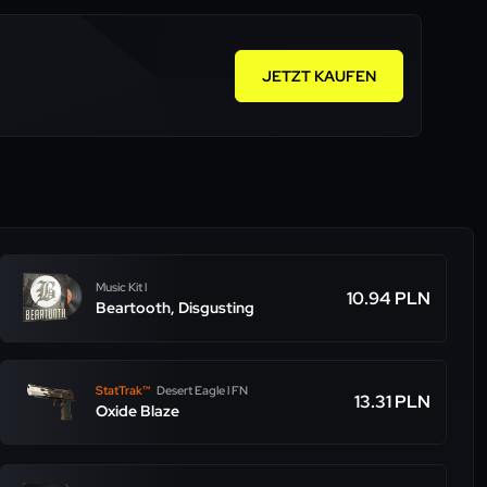
JETZT KAUFEN
Music Kit l
10.94 PLN
Beartooth, Disgusting
StatTrak™
Desert Eagle l FN
13.31 PLN
Oxide Blaze