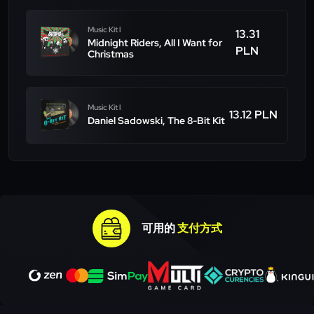
Music Kit l
13.31
Midnight Riders, All I Want for
PLN
Christmas
Music Kit l
13.12 PLN
Daniel Sadowski, The 8-Bit Kit
可用的
支付方式