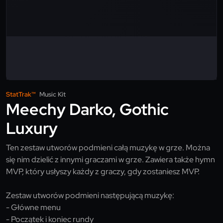
StatTrak™
Music Kit
Meechy Darko, Gothic
Luxury
Ten zestaw utworów podmieni całą muzykę w grze. Można
się nim dzielić z innymi graczami w grze. Zawiera także hymn
MVP, który usłyszy każdy z graczy, gdy zostaniesz MVP.
Zestaw utworów podmieni następującą muzykę:
- Główne menu
- Początek i koniec rundy