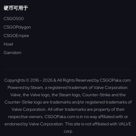
硬币可用于
CSGO500
CSGOPolygon
CSGOEmpire
Howl
Gamdom
Copyrights © 2016 - 2026 & All Rights Reserved by CSGOPaka.com.
Powered by Steam, a registered trademark of Valve Corporation.
Valve, the Valve logo, the Steam logo, Counter-Strike and the
Counter-Strike logo are trademarks and/or registered trademarks of
Valve Corporation. All other trademarks are property of their
respective owners. CSGOPaka.com is in no way affiliated with or
endorsed by Valve Corporation. This site is not affiliated with VALVE
corp