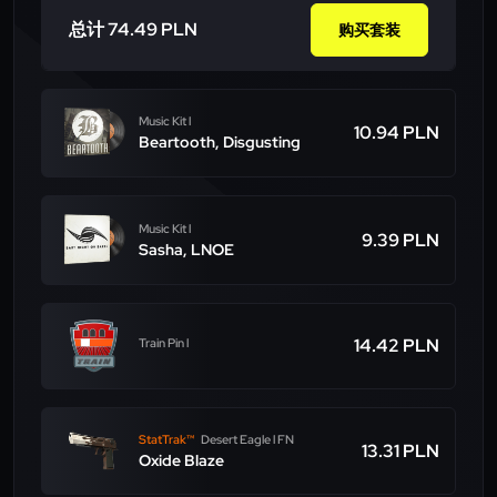
总计 74.49 PLN
购买套装
Music Kit l
10.94 PLN
Beartooth, Disgusting
Music Kit l
9.39 PLN
Sasha, LNOE
14.42 PLN
Train Pin l
StatTrak™
Desert Eagle l FN
13.31 PLN
Oxide Blaze