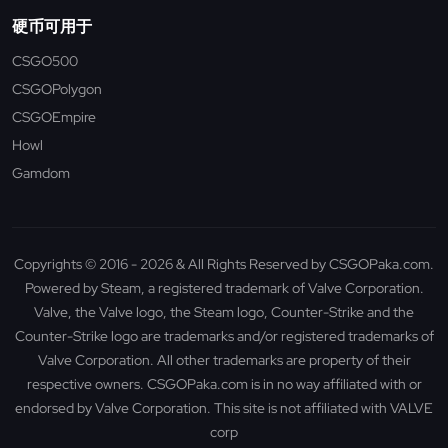
硬币可用于
CSGO500
CSGOPolygon
CSGOEmpire
Howl
Gamdom
Copyrights © 2016 - 2026 & All Rights Reserved by CSGOPaka.com.
Powered by Steam, a registered trademark of Valve Corporation.
Valve, the Valve logo, the Steam logo, Counter-Strike and the
Counter-Strike logo are trademarks and/or registered trademarks of
Valve Corporation. All other trademarks are property of their
respective owners. CSGOPaka.com is in no way affiliated with or
endorsed by Valve Corporation. This site is not affiliated with VALVE
corp