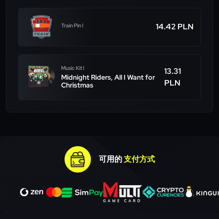
14.42 PLN
Train Pin l
Music Kit l
13.31
Midnight Riders, All I Want for
PLN
Christmas
可用的
支付方式