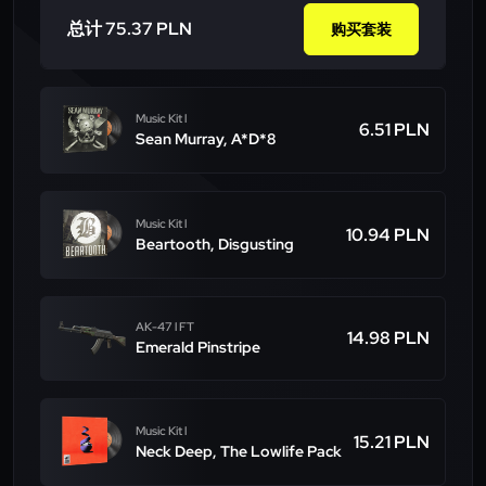
总计 75.37 PLN
购买套装
Music Kit l
6.51 PLN
Sean Murray, A*D*8
Music Kit l
10.94 PLN
Beartooth, Disgusting
AK-47 l FT
14.98 PLN
Emerald Pinstripe
Music Kit l
15.21 PLN
Neck Deep, The Lowlife Pack