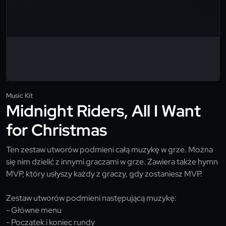
Music Kit
Midnight Riders, All I Want
for Christmas
Ten zestaw utworów podmieni całą muzykę w grze. Można
się nim dzielić z innymi graczami w grze. Zawiera także hymn
MVP, który usłyszy każdy z graczy, gdy zostaniesz MVP.
Zestaw utworów podmieni następującą muzykę:
- Główne menu
- Początek i koniec rundy