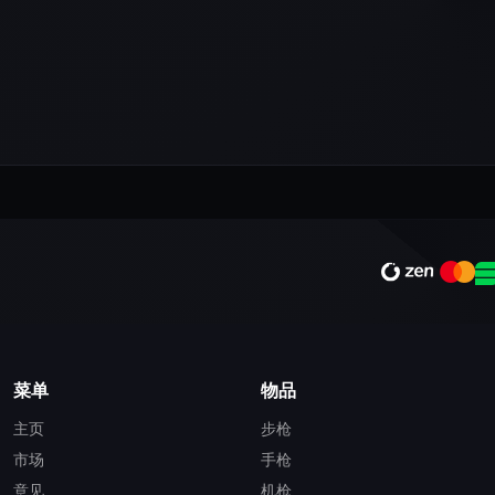
菜单
物品
主页
步枪
市场
手枪
意见
机枪