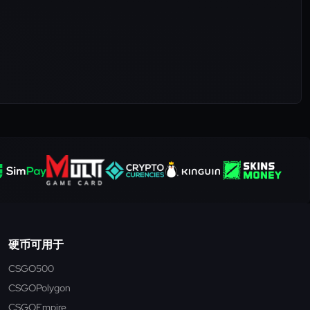
硬币可用于
CSGO500
CSGOPolygon
CSGOEmpire