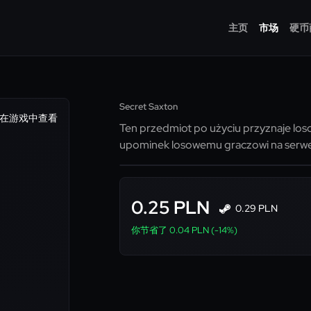
主页
市场
硬币
Secret Saxton
在游戏中查看
Ten przedmiot po użyciu przyznaje lo
upominek losowemu graczowi na serwe
0.25 PLN
0.29 PLN
你节省了 0.04 PLN (-14%)