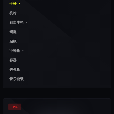
手枪
机枪
狙击步枪
钥匙
贴纸
冲锋枪
容器
霰弹枪
音乐套装
-14%