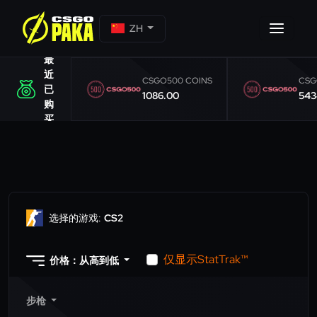
ZH
最
近
CSGO500 COINS
CSG
已
1086.00
543
购
买
选择的游戏:
CS2
仅显示StatTrak™
价格：从高到低
步枪