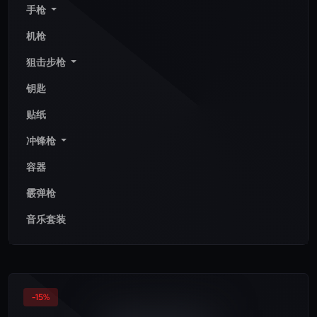
手枪
机枪
狙击步枪
钥匙
贴纸
冲锋枪
容器
霰弹枪
音乐套装
-15%