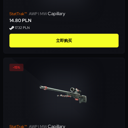
Capillary
StatTrak™
AWP l MW
14.80 PLN
17.32 PLN
立即购买
-15%
Capillary
StatTrak™
AWP l MW