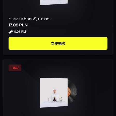
bbno$, u mad!
Music Kit
17.08 PLN
19.98 PLN
立即购买
-15%