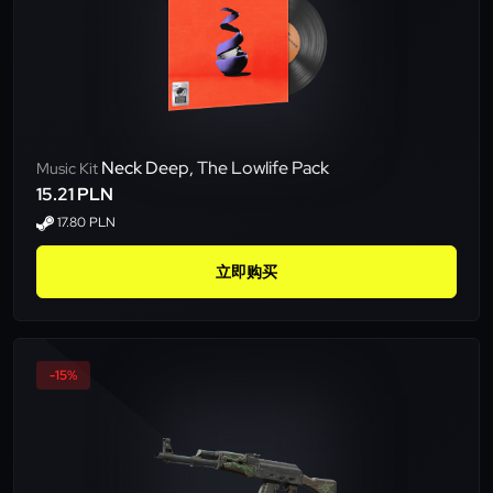
Neck Deep, The Lowlife Pack
Music Kit
15.21 PLN
17.80 PLN
立即购买
-15%