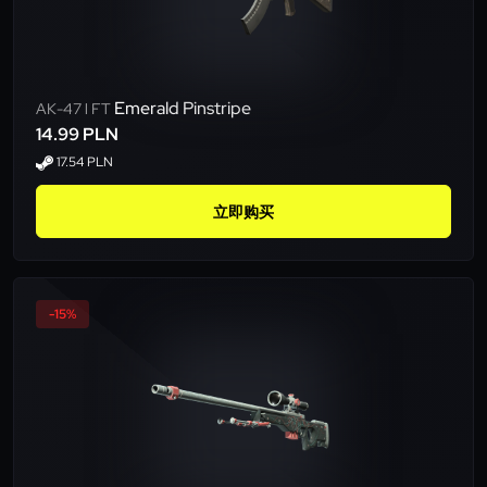
Emerald Pinstripe
AK-47 l FT
14.99 PLN
17.54 PLN
立即购买
-15%