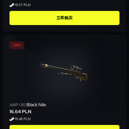
19.57 PLN
立即购买
-14%
Black Nile
AWP l BS
16.64 PLN
19.46 PLN