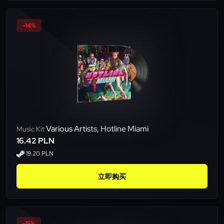
-14%
Various Artists, Hotline Miami
Music Kit
16.42 PLN
19.20 PLN
立即购买
-15%