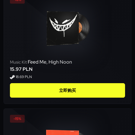
Feed Me, High Noon
Music Kit
15.97 PLN
18.69 PLN
立即购买
-15%