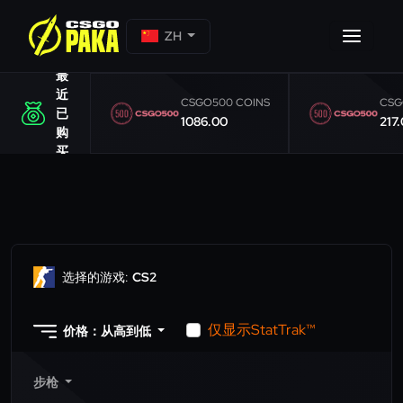
ZH
最
近
CSGO500 COINS
CSG
已
1086.00
217
购
买
选择的游戏:
CS2
仅显示StatTrak™
价格：从高到低
步枪