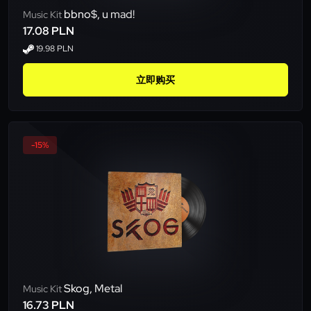
bbno$, u mad!
Music Kit
17.08 PLN
19.98 PLN
立即购买
-15%
Skog, Metal
Music Kit
16.73 PLN