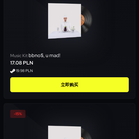
bbno$, u mad!
Music Kit
17.08 PLN
19.98 PLN
立即购买
-15%