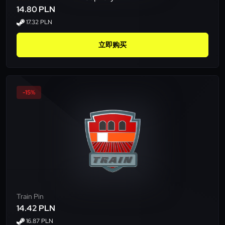
14.80 PLN
17.32 PLN
立即购买
-15%
Train Pin
14.42 PLN
16.87 PLN