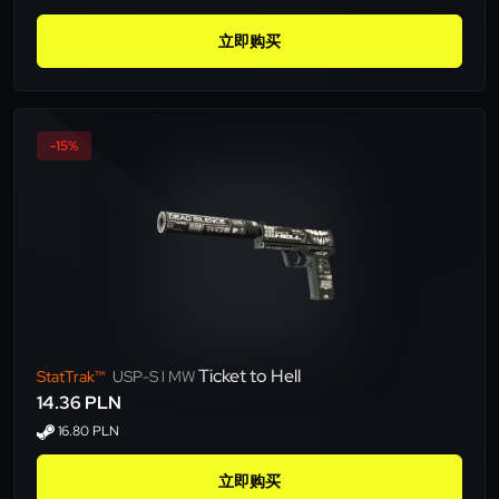
立即购买
-15%
Ticket to Hell
StatTrak™
USP-S l MW
14.36 PLN
16.80 PLN
立即购买