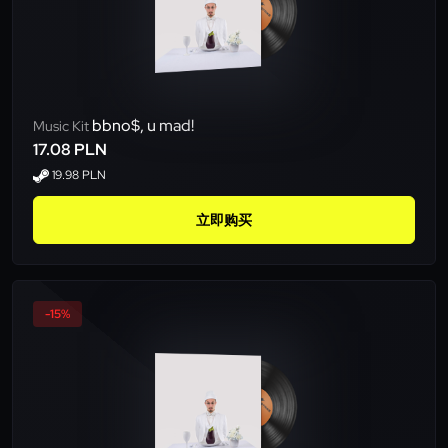
bbno$, u mad!
Music Kit
17.08 PLN
19.98 PLN
立即购买
-15%