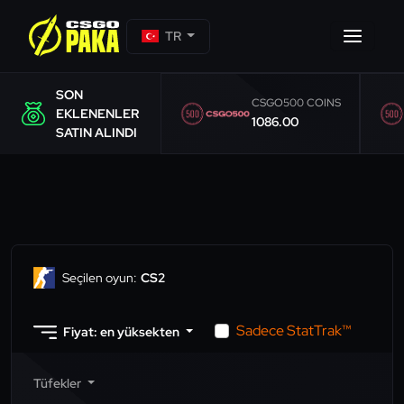
TR
SON
CSGO500 COINS
EKLENENLER
1086.00
SATIN ALINDI
Seçilen oyun:
CS2
Sadece StatTrak™
Fiyat: en yüksekten
Tüfekler