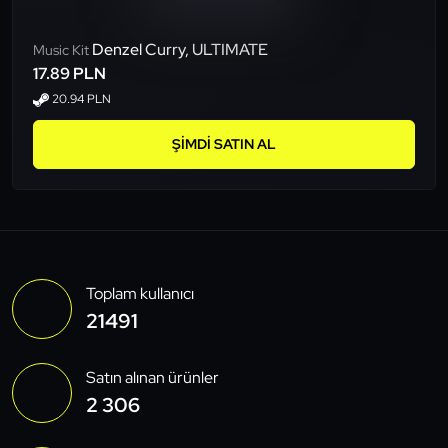
Denzel Curry, ULTIMATE
Music Kit
17.89 PLN
20.94 PLN
ŞIMDI SATIN AL
Toplam kullanıcı
21491
Satın alınan ürünler
2 306