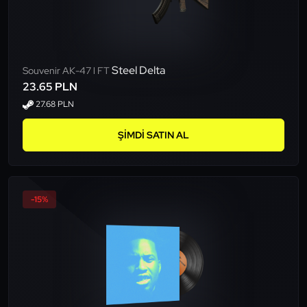
Steel Delta
Souvenir AK-47 l FT
23.65 PLN
27.68 PLN
ŞIMDI SATIN AL
-15%