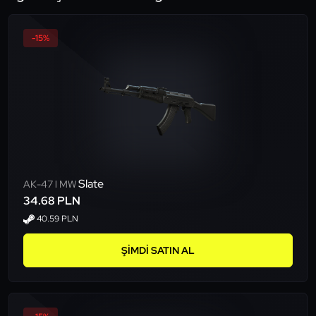
-15%
Slate
AK-47 l MW
34.68 PLN
40.59 PLN
ŞIMDI SATIN AL