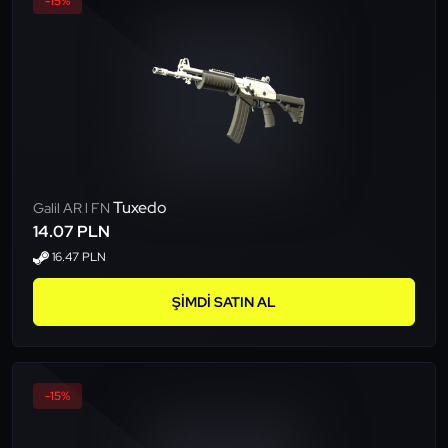
-15%
Tuxedo
Galil AR l FN
14.07 PLN
16.47 PLN
ŞIMDI SATIN AL
-15%