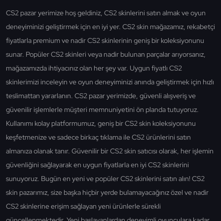
CS2 pazar yerimize hoş geldiniz, CS2 skinlerini satın almak ve oyun
deneyiminizi geliştirmek için en iyi yer. CS2 skin mağazamız, rekabetçi
fiyatlarla premium ve nadir CS2 skinlerinin geniş bir koleksiyonunu
sunar. Popüler CS2 skinleri veya nadir bulunan parçalar arıyorsanız,
mağazamızda ihtiyacınız olan her şey var. Uygun fiyatlı CS2
skinlerimizi inceleyin ve oyun deneyiminizi anında geliştirmek için hızlı
teslimattan yararlanın. CS2 pazar yerimizde, güvenli alışveriş ve
güvenilir işlemlerle müşteri memnuniyetini ön planda tutuyoruz.
Kullanımı kolay platformumuz, geniş bir CS2 skin koleksiyonunu
keşfetmenize ve sadece birkaç tıklama ile CS2 ürünlerini satın
almanıza olanak tanır. Güvenilir bir CS2 skin satıcısı olarak, her işlemin
güvenliğini sağlayarak en uygun fiyatlarla en iyi CS2 skinlerini
sunuyoruz. Bugün en yeni ve popüler CS2 skinlerini satın alın! CS2
skin pazarımız, size başka hiçbir yerde bulamayacağınız özel ve nadir
CS2 skinlerine erişim sağlayan yeni ürünlerle sürekli
güncellenmektedir. Yeni başlayanlardan deneyimli oyunculara kadar,