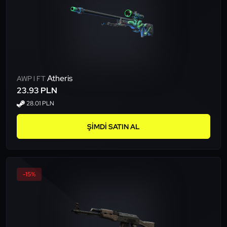
Atheris
AWP l FT
23.93 PLN
28.01 PLN
ŞIMDI SATIN AL
-15%