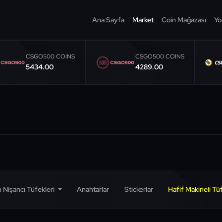
Ana Sayfa
Market
Coin Mağazası
Yo
CSGO500 COINS
CSGO500 COINS
5434.00
4289.00
 Nişancı Tüfekleri
Anahtarlar
Stickerlar
Hafif Makineli Tü