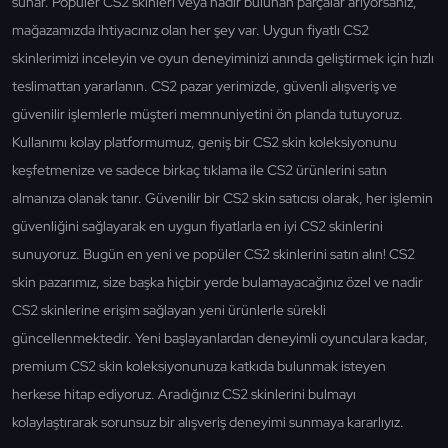
sunar. Popüler CS2 skinleri veya nadir bulunan parçalar arıyorsanız,
mağazamızda ihtiyacınız olan her şey var. Uygun fiyatlı CS2
skinlerimizi inceleyin ve oyun deneyiminizi anında geliştirmek için hızlı
teslimattan yararlanın. CS2 pazar yerimizde, güvenli alışveriş ve
güvenilir işlemlerle müşteri memnuniyetini ön planda tutuyoruz.
Kullanımı kolay platformumuz, geniş bir CS2 skin koleksiyonunu
keşfetmenize ve sadece birkaç tıklama ile CS2 ürünlerini satın
almanıza olanak tanır. Güvenilir bir CS2 skin satıcısı olarak, her işlemin
güvenliğini sağlayarak en uygun fiyatlarla en iyi CS2 skinlerini
sunuyoruz. Bugün en yeni ve popüler CS2 skinlerini satın alın! CS2
skin pazarımız, size başka hiçbir yerde bulamayacağınız özel ve nadir
CS2 skinlerine erişim sağlayan yeni ürünlerle sürekli
güncellenmektedir. Yeni başlayanlardan deneyimli oyunculara kadar,
premium CS2 skin koleksiyonunuza katkıda bulunmak isteyen
herkese hitap ediyoruz. Aradığınız CS2 skinlerini bulmayı
kolaylaştırarak sorunsuz bir alışveriş deneyimi sunmaya kararlıyız.