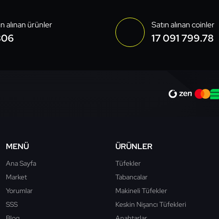
ın alınan ürünler
Satın alınan coinler
306
17 091 799.78
MENÜ
ÜRÜNLER
Ana Sayfa
Tüfekler
Market
Tabancalar
Yorumlar
Makineli Tüfekler
SSS
Keskin Nişancı Tüfekleri
Blog
Anahtarlar