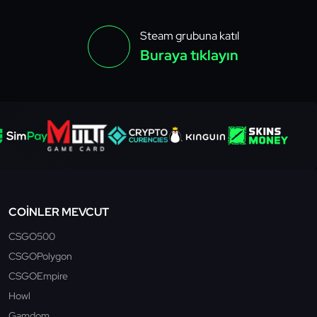
Steam grubuna katıl
Buraya tıklayın
COINLER MEVCUT
CSGO500
CSGOPolygon
CSGOEmpire
Howl
Gamdom