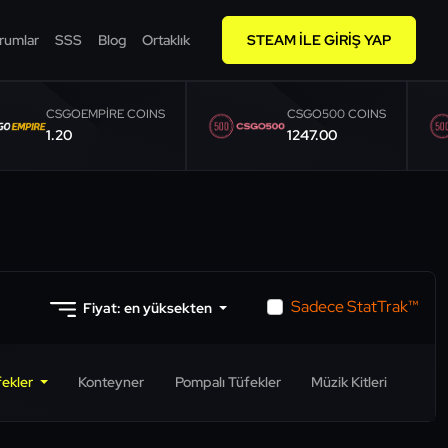
rumlar
SSS
Blog
Ortaklık
STEAM ILE GIRIŞ YAP
CSGOEMPIRE COINS
CSGO500 COINS
1.20
1247.00
Sadece StatTrak™
Fiyat: en yüksekten
fekler
Konteyner
Pompalı Tüfekler
Müzik Kitleri