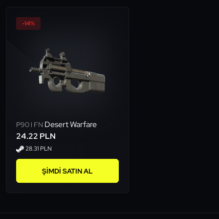
-14%
Desert Warfare
P90 l FN
24.22 PLN
28.31 PLN
ŞIMDI SATIN AL