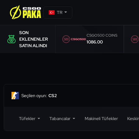
TR
SON
CSGO500 COINS
EKLENENLER
1086.00
SATIN ALINDI
Seçilen oyun:
CS2
Tüfekler
Tabancalar
Makineli Tüfekler
Keskin