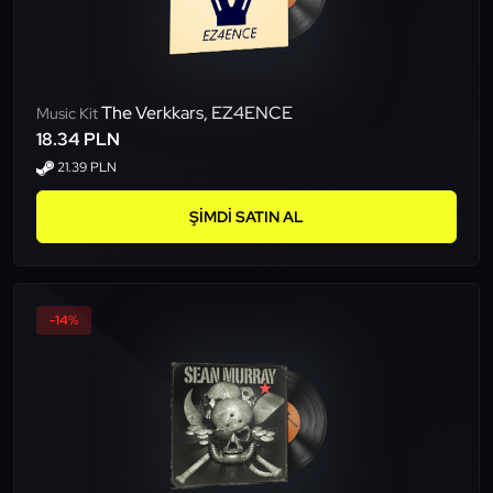
The Verkkars, EZ4ENCE
Music Kit
18.34 PLN
21.39 PLN
ŞIMDI SATIN AL
-14%