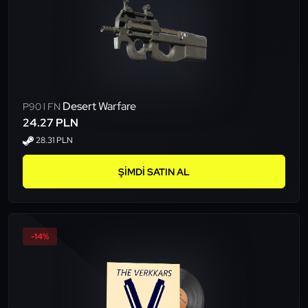
Desert Warfare
P90 l FN
24.27 PLN
28.31 PLN
ŞIMDI SATIN AL
-14%