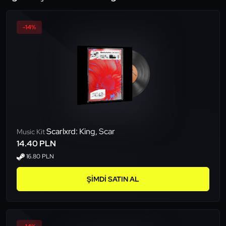
-14%
Scarlxrd: King, Scar
Music Kit
14.40 PLN
16.80 PLN
ŞIMDI SATIN AL