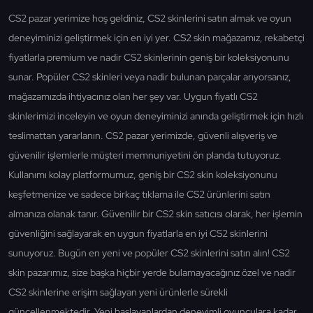
CS2 pazar yerimize hoş geldiniz, CS2 skinlerini satın almak ve oyun
deneyiminizi geliştirmek için en iyi yer. CS2 skin mağazamız, rekabetçi
fiyatlarla premium ve nadir CS2 skinlerinin geniş bir koleksiyonunu
sunar. Popüler CS2 skinleri veya nadir bulunan parçalar arıyorsanız,
mağazamızda ihtiyacınız olan her şey var. Uygun fiyatlı CS2
skinlerimizi inceleyin ve oyun deneyiminizi anında geliştirmek için hızlı
teslimattan yararlanın. CS2 pazar yerimizde, güvenli alışveriş ve
güvenilir işlemlerle müşteri memnuniyetini ön planda tutuyoruz.
Kullanımı kolay platformumuz, geniş bir CS2 skin koleksiyonunu
keşfetmenize ve sadece birkaç tıklama ile CS2 ürünlerini satın
almanıza olanak tanır. Güvenilir bir CS2 skin satıcısı olarak, her işlemin
güvenliğini sağlayarak en uygun fiyatlarla en iyi CS2 skinlerini
sunuyoruz. Bugün en yeni ve popüler CS2 skinlerini satın alın! CS2
skin pazarımız, size başka hiçbir yerde bulamayacağınız özel ve nadir
CS2 skinlerine erişim sağlayan yeni ürünlerle sürekli
güncellenmektedir. Yeni başlayanlardan deneyimli oyunculara kadar,