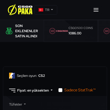
TR
SON
CSGO500 COINS
EKLENENLER
1086.00
SATIN ALINDI
Seçilen oyun:
CS2
Sadece StatTrak™
Fiyat: en yüksekten
Tüfekler