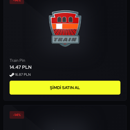
-14%
Train Pin
14.47 PLN
16.87 PLN
ŞIMDI SATIN AL
-14%